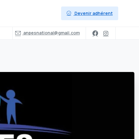
Devenir adhérent
anpesnational@gmail.com