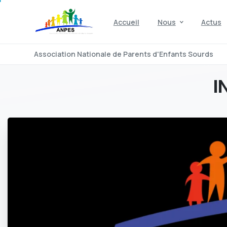
Accueil
Nous
Actus
Association Nationale de Parents d'Enfants Sourds
I