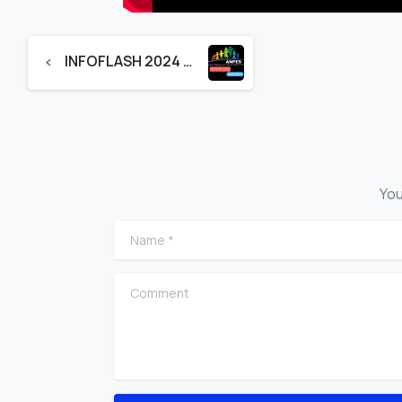
INFOFLASH 2024 N°2
You
Name
*
Comment