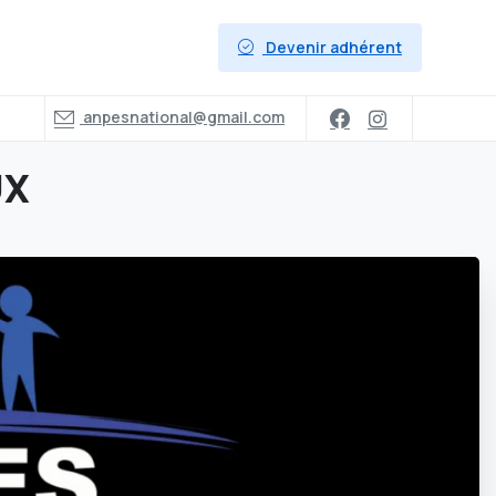
Devenir adhérent
anpesnational@gmail.com
UX