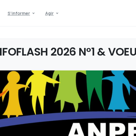
S’informer
Agir
NFOFLASH
2026
N°1
&
VOE